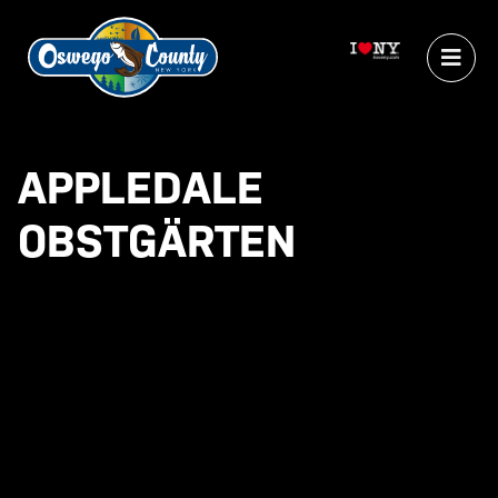
APPLEDALE
OBSTGÄRTEN