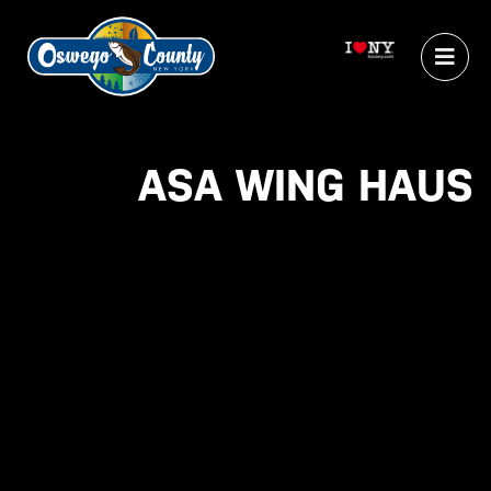
ASA WING HAUS