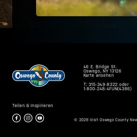
46 E. Bridge St.
Oswego, NY 13126
Karte ansehen
T: 315-349-8322
oder
1-800-248-4FUN(4386)
Teilen & Inspirieren
© 2026 Visit Oswego County New