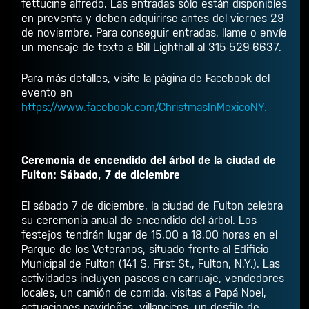
fettucine alfredo. Las entradas sólo están disponibles
en preventa y deben adquirirse antes del viernes 29
de noviembre. Para conseguir entradas, llame o envíe
un mensaje de texto a Bill Lighthall al 315-529-6637.
Para más detalles, visite la página de Facebook del
evento en
https://www.facebook.com/ChristmasInMexicoNY.
Ceremonia de encendido del árbol de la ciudad de
Fulton: Sábado, 7 de diciembre
El sábado 7 de diciembre, la ciudad de Fulton celebra
su ceremonia anual de encendido del árbol. Los
festejos tendrán lugar de 15.00 a 18.00 horas en el
Parque de los Veteranos, situado frente al Edificio
Municipal de Fulton (141 S. First St., Fulton, N.Y.). Las
actividades incluyen paseos en carruaje, vendedores
locales, un camión de comida, visitas a Papá Noel,
actuaciones navideñas, villancicos, un desfile de