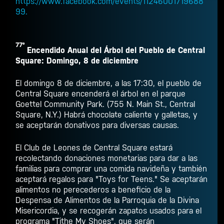
https://www.facebook.com/events/11246001719688
99.
77º
Encendido Anual del Árbol del Pueblo de Central
Square: Domingo, 8 de diciembre
El domingo 8 de diciembre, a las 17:30, el pueblo de
Central Square encenderá el árbol en el parque
Goettel Community Park. (755 N. Main St., Central
Square, N.Y.) Habrá chocolate caliente y galletas, y
se aceptarán donativos para diversas causas.
El Club de Leones de Central Square estará
recolectando donaciones monetarias para dar a las
familias para comprar una comida navideña y también
aceptará regalos para "Toys for Teens." Se aceptarán
alimentos no perecederos a beneficio de la
Despensa de Alimentos de la Parroquia de la Divina
Misericordia, y se recogerán zapatos usados para el
programa "Tithe My Shoes", que serán