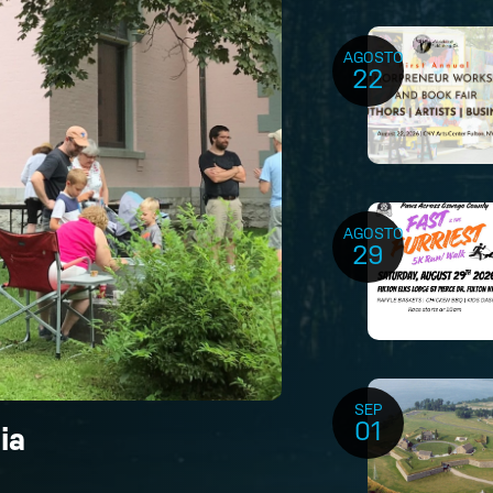
AGOSTO
22
AGOSTO
29
SEP
01
ia