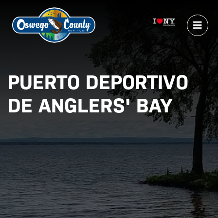
PUERTO DEPORTIVO
DE ANGLERS' BAY