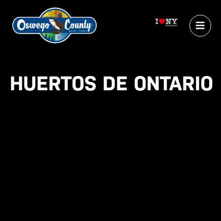
HUERTOS DE ONTARIO