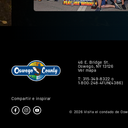
46 E. Bridge St.
Oswego, NY 13126
Ver mapa
T: 315-349-8322
o
1-800-248-4FUN(4386)
Compartir e inspirar
© 2026 Visita el condado de Osw