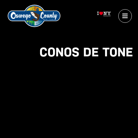
CONOS DE TONE