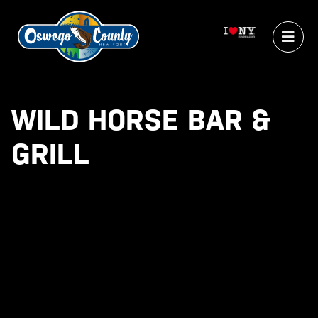
WILD HORSE BAR &
GRILL