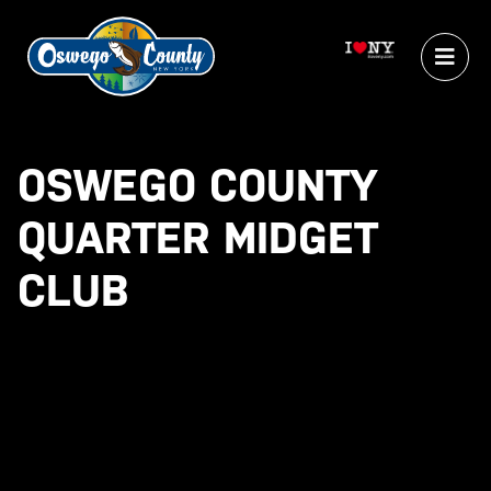
OSWEGO COUNTY
QUARTER MIDGET
CLUB