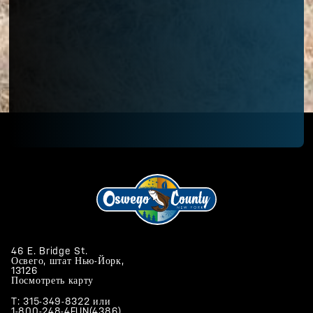
46 E. Bridge St.
Освего, штат Нью-Йорк,
13126
Посмотреть карту
T: 315-349-8322
или
1-800-248-4FUN(4386)