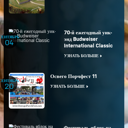
70-й ежегодный уик-
СЕНТЯБРЬ
энд Budweiser
04
International Classic
УЗНАТЬ БОЛЬШЕ
Освего Порчфест 11
СЕНТЯБРЬ
20
УЗНАТЬ БОЛЬШЕ
Фестиваль яблок на