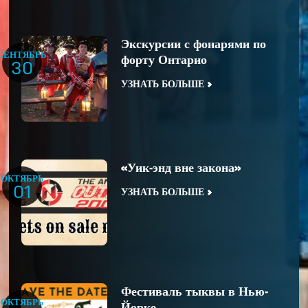
Экскурсии с фонарями по
СЕНТЯБРЬ
форту Онтарио
30
УЗНАТЬ БОЛЬШЕ
«Уик-энд вне закона»
ОКТЯБРЬ
01
УЗНАТЬ БОЛЬШЕ
Фестиваль тыквы в Нью-
ОКТЯБРЬ
Йорке