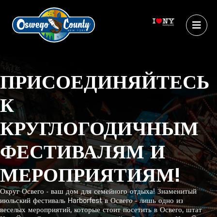
ПРИСОЕДИНЯЙТЕСЬ
К
КРУГЛОГОДИЧНЫМ
ФЕСТИВАЛЯМ И
МЕРОПРИЯТИЯМ!
Округ Освего - ваш дом для семейного отдыха! Знаменитый
июльский фестиваль Harborfest в Освего - лишь одно из
веселых мероприятий, которые стоит посетить в Освего, штат