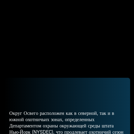
Округ Освего расположен как в северной, так и в
южной охотничьих зонах, определенных
Департаментом охраны окружающей среды штата
Нью-Йорк (NYSDEC), что продлевает
охотничий сезон