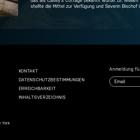
das als Casey's Cottage bekannt wurde: Dr. William 
stellte die Mittel zur Verfügung und Severin Bischof l
Anmeldung fü
KONTAKT
E-
DATENSCHUTZBESTIMMUNGEN
Mail
ERREICHBARKEIT
INHALTSVERZEICHNIS
 York