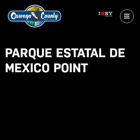
PARQUE ESTATAL DE
MEXICO POINT